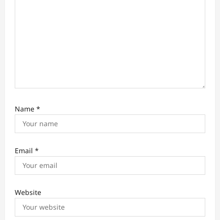
o
n
Name
*
Email
*
Website