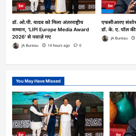
देश
देश
डॉ. ओ.पी. यादव को मिला अंतरराष्ट्रीय
एफसीआरए संशोधन
सम्मान, ‘LIPI Europe Media Award
डॉ. के. ए. पॉल की 
2026’ से नवाज़े गए
JA Bureau
JA Bureau
14 hours ago
0
You May Have Missed
देश
देश