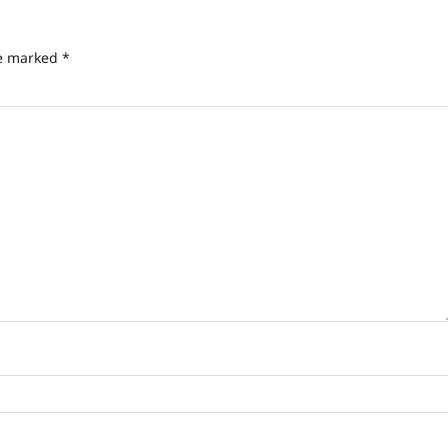
re marked
*