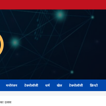
मनोरंजन
टेक्नोलॉजी
धर्म
खेल
टेक्नोलॉजी
क्रिप्टो
 का उत्सव