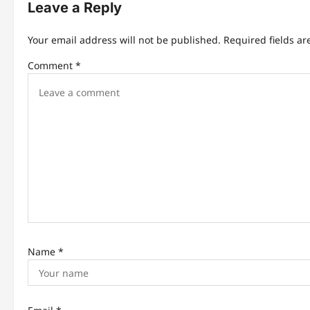
Leave a Reply
a
v
Your email address will not be published.
Required fields a
i
Comment
*
g
a
t
i
o
n
Name
*