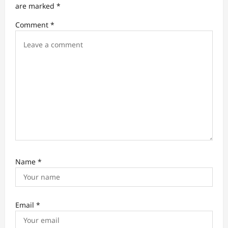
t
are marked
*
i
Comment
*
o
n
Name
*
Email
*