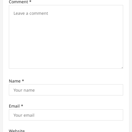
i
Comment
*
o
n
Name
*
Email
*
Website