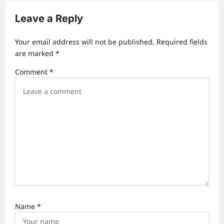
i
Leave a Reply
g
a
Your email address will not be published.
Required fields
t
are marked
*
i
Comment
*
o
n
Name
*