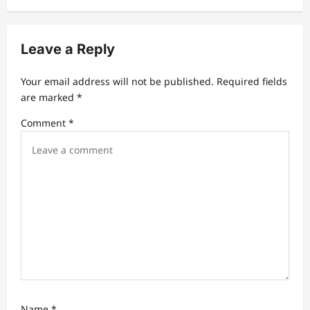
v
i
Leave a Reply
g
a
Your email address will not be published.
Required fields
t
are marked
*
i
Comment
*
o
n
Name
*