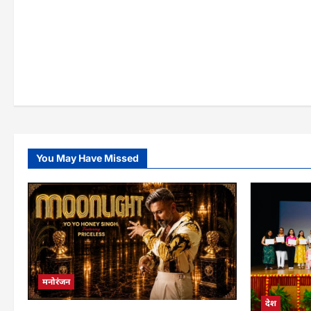
ग्लोबल
abo
इंडस्ट्रियल
कंग
कन्वेंशन
रनौ
में
थप्प
उद्यमियों
कांड
को
:
मिला
डॉ.
उद्योग
शगु
और
गुप्त
वित्तीय
अभिन
संस्थानों
कंग
का
रनौ
समर्थन
के
समर
में
आई
You May Have Missed
आगे
उठा
सेलि
के
सम्म
और
सुरक्
की
मांग
मनोरंजन
देश