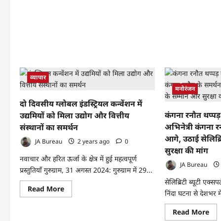
प्रोस
पॉल
और
ने
ऑर्थ
की
के
राष्ट्रपति
प्रति
ट्रम्प
नीत
से
सहय
भारतीय
की
नागरिकों
मांग
के
OP
डिपोर्टेशन
दिल्
पर
व्यापार
चैप्ट
रोक
ने
लगाने
मनोरंजन
अंतर्र
की
P&
अपील,
दो दिवसीय ग्लोबल इंडस्ट्रियल कन्वेंशन में
दिव
पीएम
पर
मोदी
कंगना रनौत थप्पड़ 
उद्यमियों को मिला उद्योग और वित्तीय
सरक
से
से
अभिनेत्री कंगना र
संस्थानों का समर्थन
मांगा
समा
समर्थन
आगे, उठाई सेलिब्
और
JA Bureau
2 years ago
0
समर
सुरक्षा की मांग
की
नवाचार और हरित ऊर्जा के क्षेत्र में हुई महत्वपूर्ण
अप
JA Bureau
की
प्रस्तुतियाँ गुरुग्राम, 31 अगस्त 2024: गुरुग्राम में 29...
सेलिब्रिटी ब्यूटी एक्सप
Read
Read More
निंदा घटना से देशभर म
more
about
दो
Re
Read More
दिवसीय
mo