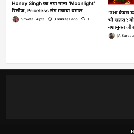
Honey Singh का नया गाना ‘Moonlight’
रिलीज, Priceless संग मचाया धमाल
‘नशा केवल व्यक
Shweta Gupta
3 minutes ago
0
भी खतरा’: यो
नशामुक्त जी
JA Bureau
H