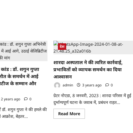
्थेटिक्स
कर्मचारियों
की
ोटिक्स
हड़ताल
को
दिया
िगत
समर्थन,
ोग
सभी
गिरफ्तार
:
कर्मचारियों
AI
की
ली
तत्काल
देश
र
रिहाई
की
ाष्ट्रीय
मांग
O
शारदा अस्पताल ने की त्वरित कार्रवाई,
स
कांड : डॉ. शगुन गुप्ता
प्रभावितों को व्यापक समर्थन का दिया
ार
नौत के समर्थन में आई
आश्वासन
वेशन
रिटीज के सम्मान और
admin
3 years ago
0
्थन
ग्रेटर नोएडा, 8 जनवरी, 2023 : शारदा परिसर में हुई
ील
2 years ago
0
दुर्भाग्यपूर्ण घटना के जवाब में, प्रबंधन राहत...
र्ट डॉ. शगुन गुप्ता ने की हमले की
Read
Read More
ें आक्रोश, बेहतर...
more
about
शारदा
ad
अस्पताल
re