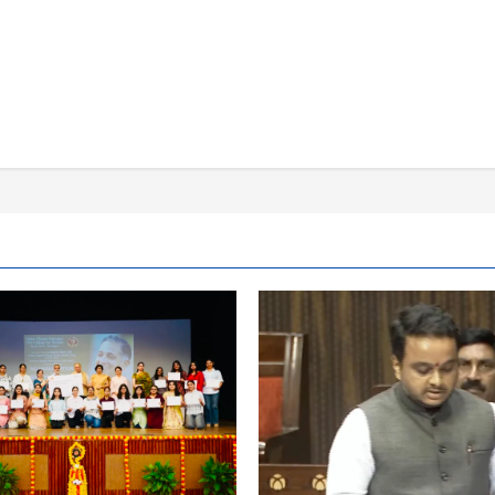
ने
ut
की
ना
त्वरित
त
कार्रवाई,
ड़
प्रभावितों
को
व्यापक
समर्थन
न
का
ा
दिया
ेत्री
आश्वासन
ना
त
्थन
,
ई
ब्रिटीज
ान
षा