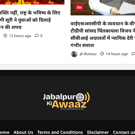
देश
्ति नहीं, राष्ट्र के भविष्य के लिए
गी सूरी ने युवाओं को दिलाई
वाईएसआरसीपी के व्यवधान के बीच
वन की शपथ
टीडीपी सांसद चिंतकायला विजय न
12 hours ago
0
सीबीआई अदालतों में न्यायिक देरी
गंभीर सवाल
JA Bureau
14 hours ago
ome
About Us
Terms and Conditions
Disclaimer
Contact u