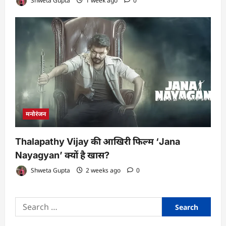
Shweta Gupta
1 week ago
0
मनोरंजन
Thalapathy Vijay की आखिरी फिल्म ‘Jana
Nayagyan’ क्यों है खास?
Shweta Gupta
2 weeks ago
0
Search
for: