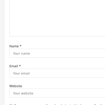
t
i
o
n
Name
*
Email
*
Website