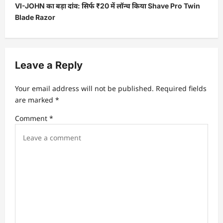
VI-JOHN का बड़ा दांव: सिर्फ ₹20 में लॉन्च किया Shave Pro Twin
n
Blade Razor
a
v
i
Leave a Reply
g
a
Your email address will not be published.
Required fields
t
are marked
*
i
Comment
*
o
n