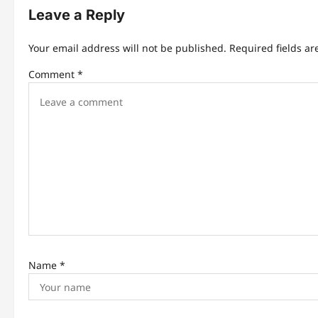
n
Leave a Reply
a
Your email address will not be published.
Required fields a
v
Comment
*
i
g
a
t
i
o
n
Name
*