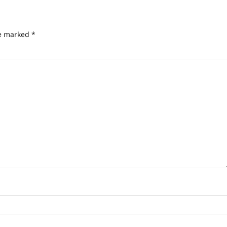
re marked
*