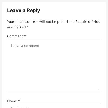
i
Leave a Reply
g
a
Your email address will not be published.
Required fields
t
are marked
*
i
Comment
*
o
n
Name
*