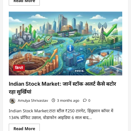
Read
Read More
more
about
जब
सॉफ्टवेयर
खुद
करने
लगे
भुगतान:
एजेंट
इकोनॉमी
को
क्यों
चाहिए
क्रिप्टो
रेल्स
क्रिप्टो
Indian Stock Market: जानें स्टॉक अलर्ट कैसे बटोर
रहा सुर्खियां
Amulya Shrivastav
3 months ago
0
Indian Stock Market:टाटा स्टील ₹250 टारगेट, हिंदुस्तान कॉपर में
134% प्रॉफिट उछाल, वोडाफोन आइडिया 6 साल बाद...
Read
Read More