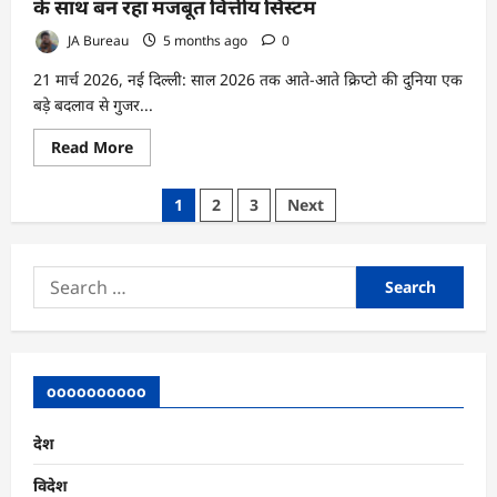
के साथ बन रहा मजबूत वित्तीय सिस्टम
JA Bureau
5 months ago
0
21 मार्च 2026, नई दिल्ली: साल 2026 तक आते-आते क्रिप्टो की दुनिया एक
बड़े बदलाव से गुजर...
Read
Read More
more
about
2026
Posts
1
2
3
Next
में
क्रिप्टो
pagination
की
नई
दिशा:
Search
प्रयोग
से
for:
निकलकर
नियमों
के
साथ
बन
oooooooooo
रहा
मजबूत
वित्तीय
सिस्टम
देश
विदेश