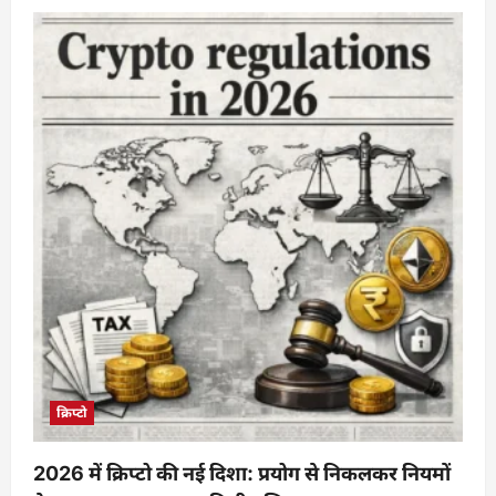
about
भारत
में
VDA
की
तेज़
रफ्तार,
लेकिन
नीति
अब
भी
अधूरी
क्रिप्टो
2026 में क्रिप्टो की नई दिशा: प्रयोग से निकलकर नियमों