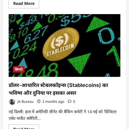
Read
Read More
more
about
क्या
पब्लिक
ब्लॉकचेन
पर
सुरक्षित
बैंकिंग
संभव
है?
जानिए
बड़े
बैंकों
के
सामने
आने
क्रिप्टो
वाली
चुनौतियां
डॉलर-आधारित स्टेबलकॉइन्स (Stablecoins) का
भविष्य और दुनिया पर इसका असर
JA Bureau
2 months ago
0
नई दिल्ली: हाल में अमेरिकी सीनेट की बैंकिंग कमेटी ने 14 मई को ‘डिजिटल
एसेट मार्केट क्लैरिटी...
Read