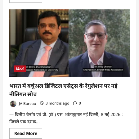
more
about
Indian
Stock
Market:
जानें
स्टॉक
अलर्ट
कैसे
बटोर
रहा
सुर्खियां
क्रिप्टो
भारत में वर्चुअल डिजिटल एसेट्स के रेगुलेशन पर नई
नीतिगत सोच
JA Bureau
3 months ago
0
— दिलीप चेनॉय एवं प्रो. (डॉ.) एस. शांताकुमार नई दिल्ली, 8 मई 2026 :
पिछले एक दशक...
Read
Read More
more