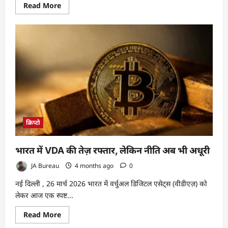
Read
Read More
more
about
ऑफशोर
क्रिप्टो
प्लेटफॉर्म्स
पर
FATF
की
चेतावनी,
भारत
समेत
कई
देशों
के
लिए
बढ़ा
क्रिप्टो
जोखिम
भारत में VDA की तेज़ रफ्तार, लेकिन नीति अब भी अधूरी
JA Bureau
4 months ago
0
नई दिल्ली , 26 मार्च 2026 भारत में वर्चुअल डिजिटल एसेट्स (वीडीएज़) को
लेकर आज एक स्पष्ट...
Read
Read More
more