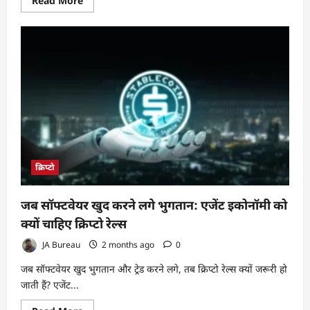
Read More
more
about
डॉलर-
आधारित
स्टेबलकॉइन्स
(Stablecoins)
का
भविष्य
और
दुनिया
पर
इसका
असर
क्रिप्टो
जब सॉफ्टवेयर खुद करने लगे भुगतान: एजेंट इकोनॉमी को
क्यों चाहिए क्रिप्टो रेल्स
JA Bureau
2 months ago
0
जब सॉफ्टवेयर खुद भुगतान और ट्रेड करने लगे, तब क्रिप्टो रेल्स क्यों जरूरी हो
जाती हैं? एजेंट...