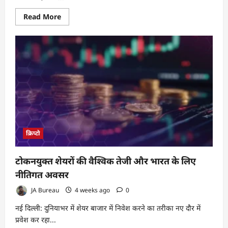
Read
Read More
more
about
क्रिप्टो
को
लेकर
RBI
की
वित्तीय
स्थिरता
रिपोर्ट
2026
का
बड़ा
संदेश,
जानिए
पूरी
क्रिप्टो
बात
टोकनयुक्त शेयरों की वैश्विक तेजी और भारत के लिए
नीतिगत अवसर
JA Bureau
4 weeks ago
0
नई दिल्ली: दुनियाभर में शेयर बाजार में निवेश करने का तरीका नए दौर में
प्रवेश कर रहा...