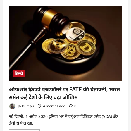
about
भारत
में
वर्चुअल
डिजिटल
एसेट्स
के
रेगुलेशन
पर
नई
नीतिगत
सोच
क्रिप्टो
ऑफशोर क्रिप्टो प्लेटफॉर्म्स पर FATF की चेतावनी, भारत
समेत कई देशों के लिए बढ़ा जोखिम
JA Bureau
4 months ago
0
नई दिल्ली, 1 अप्रैल 2026 दुनिया भर में वर्चुअल डिजिटल एसेट (VDA) क्षेत्र
तेजी से फैल रहा...