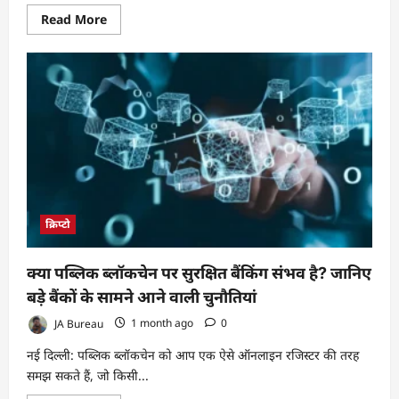
Read
Read More
more
about
टोकनयुक्त
शेयरों
की
वैश्विक
तेजी
और
भारत
के
लिए
नीतिगत
अवसर
क्रिप्टो
क्या पब्लिक ब्लॉकचेन पर सुरक्षित बैंकिंग संभव है? जानिए
बड़े बैंकों के सामने आने वाली चुनौतियां
JA Bureau
1 month ago
0
नई दिल्ली: पब्लिक ब्लॉकचेन को आप एक ऐसे ऑनलाइन रजिस्टर की तरह
समझ सकते हैं, जो किसी...