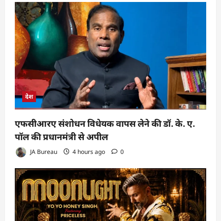
देश
एफसीआरए संशोधन विधेयक वापस लेने की डॉ. के. ए.
पॉल की प्रधानमंत्री से अपील
JA Bureau
4 hours ago
0