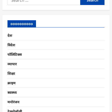
टूटेगा,
for:
ना
फटेगा
और
पानी
में
oooooooooo
भी
सुरक्षित
देश
विदेश
पॉलिटिक्स
व्यापार
शिक्षा
क्राइम
स्वास्थ्य
मनोरंजन
टेक्नोलॉजी