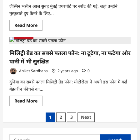
प्रदर्शनी
जैस्मिन भसीन आज सुबह मुंबई एयरपोर्ट पर स्पॉट की गईं, जहां उन्होंने
मुस्कुराते हुए कैमरे के लिए...
Read
Read More
more
about
टेक्नोलॉजी
कॉर्नियल
डैमेज
के
बाद
मिलिट्री ग्रेड का सबसे पतला फोन: ना टूटेगा, ना फटेगा और
काम
पर
पानी में भी सुरक्षित
लौटीं
जैस्मिन
Aniket Sardhana
2 years ago
0
भसीन,
चश्मा
दुनिया का सबसे पतला मिलिट्री ग्रेड फोन: मोटोरोला ने अपने इस फोन में कई
उतारकर
दिखाईं
बेहतरीन फीचर्स का...
आंखों
की
स्थिति
Read
Read More
more
about
मिलिट्री
Posts
1
2
3
Next
ग्रेड
का
pagination
सबसे
पतला
फोन:
Search
ना