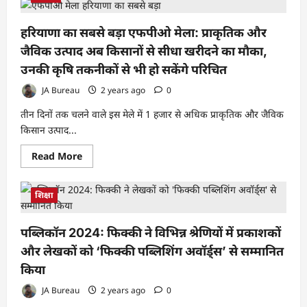
ढींगरा:
हरियाणा
एफपीओ
हरियाणा का सबसे बड़ा एफपीओ मेला: प्राकृतिक और
मेले
से
जैविक उत्पाद अब किसानों से सीधा खरीदने का मौका,
स्थानीय
अर्थव्यवस्था
उनकी कृषि तकनीकों से भी हो सकेंगे परिचित
को
बढ़ावा
JA Bureau
2 years ago
0
तीन दिनों तक चलने वाले इस मेले में 1 हजार से अधिक प्राकृतिक और जैविक
किसान उत्पाद...
Read
Read More
more
about
हरियाणा
का
शिक्षा
सबसे
बड़ा
एफपीओ
पब्लिकॉन 2024: फिक्की ने विभिन्न श्रेणियों में प्रकाशकों
मेला:
प्राकृतिक
और लेखकों को ‘फिक्की पब्लिशिंग अवॉर्ड्स’ से सम्मानित
और
जैविक
किया
उत्पाद
अब
किसानों
JA Bureau
2 years ago
0
से