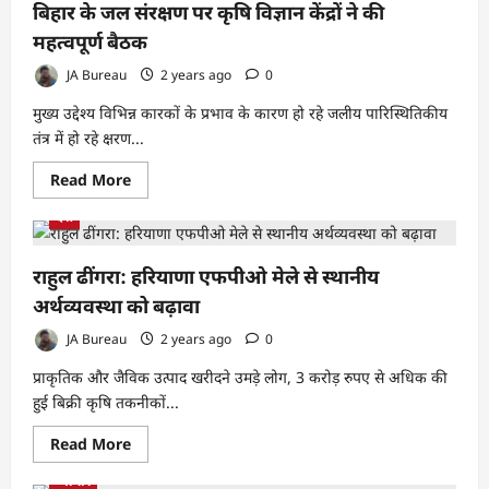
अनदेखी
बिहार के जल संरक्षण पर कृषि विज्ञान केंद्रों ने की
से
नाराज
महत्वपूर्ण बैठक
वृद्ध
EPS
JA Bureau
2 years ago
0
-95
पेंशनर
मुख्य उद्देश्य विभिन्न कारकों के प्रभाव के कारण हो रहे जलीय पारिस्थितिकीय
जंतर-
मंतर
तंत्र में हो रहे क्षरण...
पर
करेंगे
प्रदर्शन
Read
Read More
,
more
आर-
about
देश
पार
बिहार
की
के
संघर्ष
जल
का
संरक्षण
राहुल ढींगरा: हरियाणा एफपीओ मेले से स्थानीय
ऐलान।
पर
कृषि
अर्थव्यवस्था को बढ़ावा
विज्ञान
केंद्रों
JA Bureau
2 years ago
0
ने
की
प्राकृतिक और जैविक उत्पाद खरीदने उमड़े लोग, 3 करोड़ रुपए से अधिक की
महत्वपूर्ण
बैठक
हुई बिक्री कृषि तकनीकों...
Read
Read More
more
about
व्यापार
राहुल