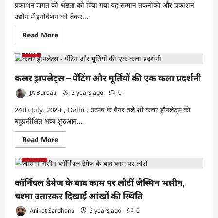
सीधा
प्रकाशन जगत की श्रेष्ठता को दिया गया यह सम्मान तकनीकी और प्रकाशन
खरीदने
का
उद्योग में इनोवेशन को लेकर...
मौका,
उनकी
Read
Read More
कृषि
more
तकनीकों
about
से
शिक्षा
पब्लिकॉन
भी
2024:
हो
फिक्की
सकेंगे
ने
परिचित
कलर ड्रापलेट्स – पेंटिंग और मूर्तियों की एक कला प्रदर्शनी
विभिन्न
श्रेणियों
JA Bureau
2 years ago
0
में
प्रकाशकों
और
24th July, 2024 , Delhi : उत्सव के बैनर तले शो कलर ड्रॉपलेट्स की
लेखकों
बहुप्रतीक्षित भव्य शुरुआत...
को
‘फिक्की
पब्लिशिंग
Read
Read More
अवॉर्ड्स’
more
से
about
मनोरंजन
सम्मानित
कलर
किया
ड्रापलेट्स
–
पेंटिंग
कॉर्नियल डैमेज के बाद काम पर लौटीं जैस्मिन भसीन,
और
मूर्तियों
चश्मा उतारकर दिखाईं आंखों की स्थिति
की
एक
Aniket Sardhana
2 years ago
0
कला