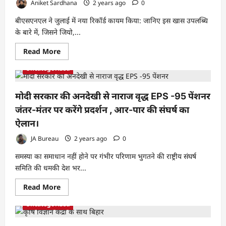
Aniket Sardhana
2 years ago
0
ईकॉमर्सकंपनियों
के
बीएसएनएल ने जुलाई में नया रिकॉर्ड कायम किया: जानिए इस खास उपलब्धि
लिए
गेम-
के बारे में, जिसने जियो,...
चेंजर
साबित
होगा
Read
Read More
more
about
Uncategorized
BSNL
ने
लाखों
नए
मोदी सरकार की अनदेखी से नाराज वृद्ध EPS -95 पेंशनर
कस्टमर्स
को
जंतर-मंतर पर करेंगे प्रदर्शन , आर-पार की संघर्ष का
जोड़कर
बनाया
ऐलान।
नया
रिकॉर्ड,
JA Bureau
2 years ago
0
Jio,
Airtel
समस्या का समाधान नहीं होने पर गंभीर परिणाम भुगतने की राष्ट्रीय संघर्ष
और
Vi
समिति की धमकी देश भर...
को
लगा
बड़ा
Read
Read More
झटका
more
about
Uncategorized
मोदी
सरकार
की