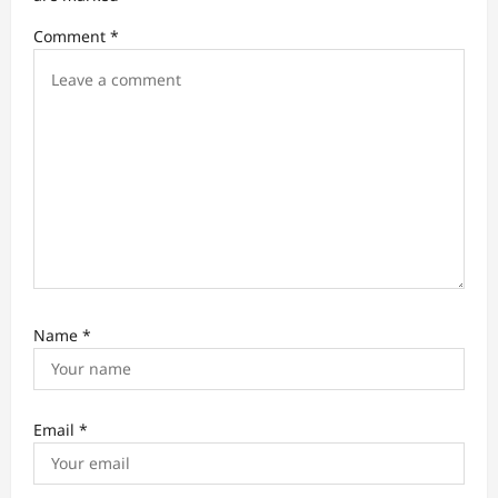
i
Comment
*
o
n
Name
*
Email
*