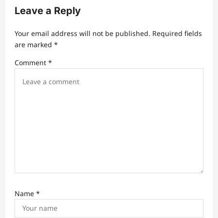
i
Leave a Reply
g
a
Your email address will not be published.
Required fields
t
are marked
*
i
Comment
*
o
n
Name
*