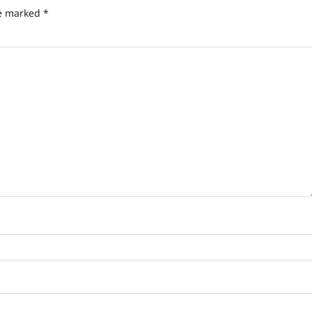
re marked
*