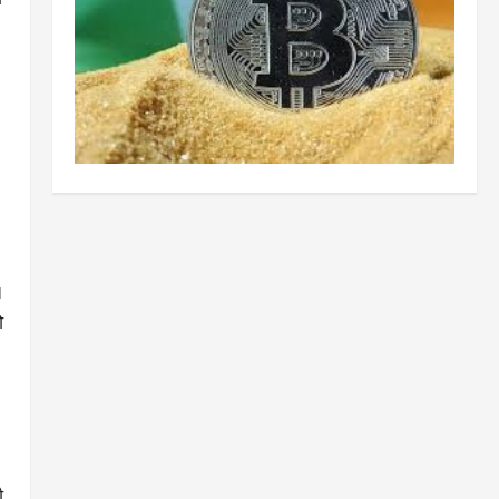
।
ी
ो