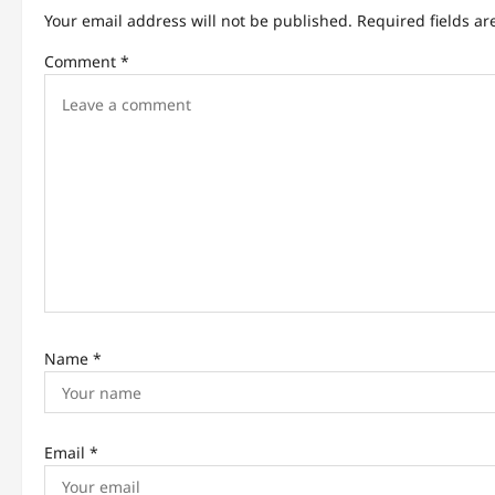
v
Your email address will not be published.
Required fields a
i
Comment
*
g
a
t
i
o
n
Name
*
Email
*