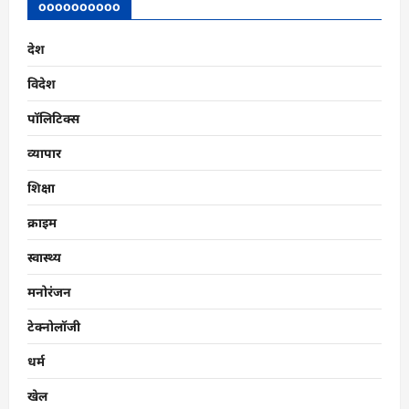
Media
oooooooooo
में
10
छात्रों
देश
का
चयन
विदेश
पॉलिटिक्स
व्यापार
शिक्षा
क्राइम
स्वास्थ्य
मनोरंजन
टेक्नोलॉजी
धर्म
खेल