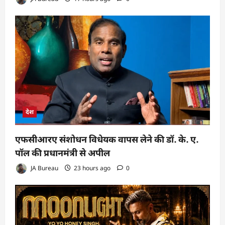
देश
एफसीआरए संशोधन विधेयक वापस लेने की डॉ. के. ए.
पॉल की प्रधानमंत्री से अपील
JA Bureau
23 hours ago
0