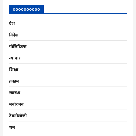
मिला
उद्योग
oooooooooo
और
वित्तीय
संस्थानों
देश
का
समर्थन
विदेश
पॉलिटिक्स
व्यापार
शिक्षा
क्राइम
स्वास्थ्य
मनोरंजन
टेक्नोलॉजी
धर्म