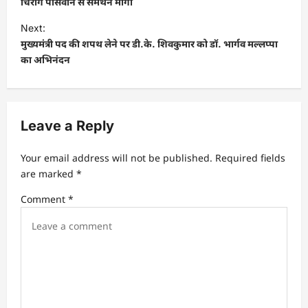
s
चिराग पासवान से समर्थन मांगा
t
Next:
मुख्यमंत्री पद की शपथ लेने पर डी.के. शिवकुमार को डॉ. भार्गव मल्लप्पा
n
का अभिनंदन
a
v
i
Leave a Reply
g
a
Your email address will not be published.
Required fields
t
are marked
*
i
Comment
*
o
n