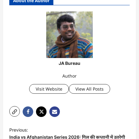
About the Author
JA Bureau
Author
Visit Website
View All Posts
P
Previous:
o
India vs Afghanistan Series 2026: गिल की कप्तानी में उतरेगी