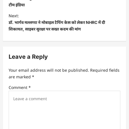
s
टीम इंडिया
t
Next:
डॉ. भार्गव मल्लप्पा ने मोबाइल टैपिंग केस को लेकर NHRC में दी
n
शिकायत, साइबर सुरक्षा पर सख्त कदम की मांग
a
v
i
Leave a Reply
g
a
Your email address will not be published.
Required fields
t
are marked
*
i
Comment
*
o
n