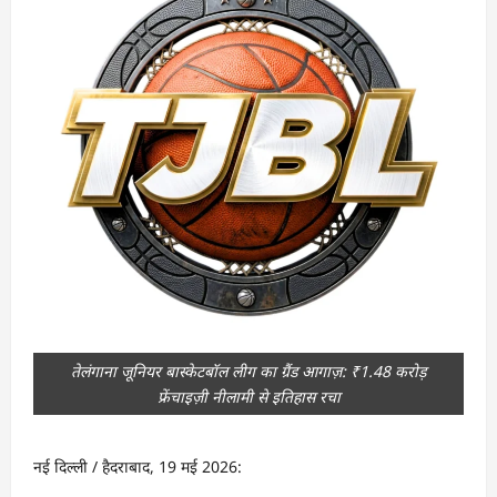
तेलंगाना जूनियर बास्केटबॉल लीग का ग्रैंड आगाज़: ₹1.48 करोड़
फ्रेंचाइज़ी नीलामी से इतिहास रचा
नई दिल्ली / हैदराबाद, 19 मई 2026: