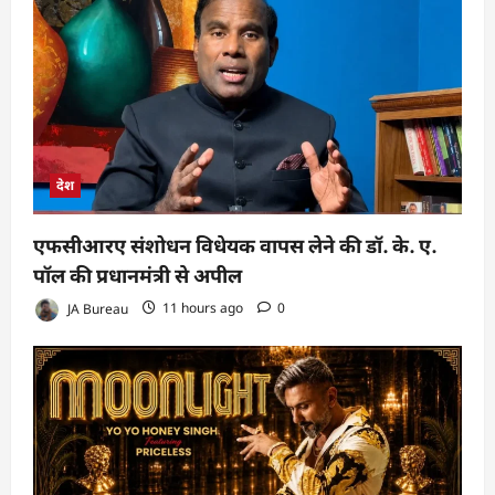
देश
एफसीआरए संशोधन विधेयक वापस लेने की डॉ. के. ए.
पॉल की प्रधानमंत्री से अपील
JA Bureau
11 hours ago
0