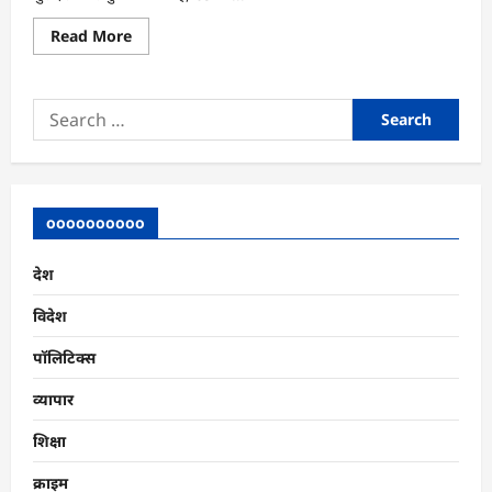
Read
Read More
more
about
eSIM
Technology
Search
Explained:
क्या
for:
अब
Physical
SIM
का
दौर
खत्म
oooooooooo
होने
वाला
है?
देश
विदेश
पॉलिटिक्स
व्यापार
शिक्षा
क्राइम