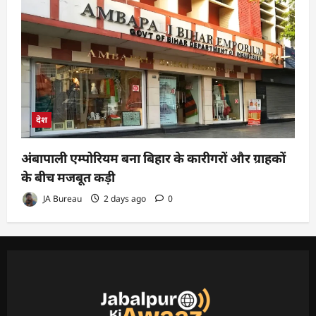
देश
अंबापाली एम्पोरियम बना बिहार के कारीगरों और ग्राहकों
के बीच मजबूत कड़ी
JA Bureau
2 days ago
0