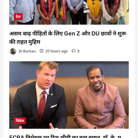
देश
असम बाढ़ पीड़ितों के लिए Gen Z और DU छात्रों ने शुरू
की राहत मुहिम
JA Bureau
20 hours ago
0
विदेश
FCRA विधेयक पर टिम शीही का बड़ा बयान, डॉ. के. ए.