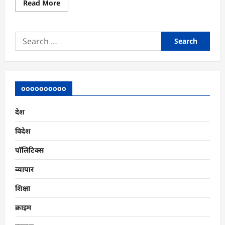
Read
Read More
more
about
सुबह
4
Search
बजे
मेल:
for:
AI
बदलाव
के
बीच
Meta
में
oooooooooo
बड़ी
छंटनी
देश
विदेश
पॉलिटिक्स
व्यापार
शिक्षा
क्राइम