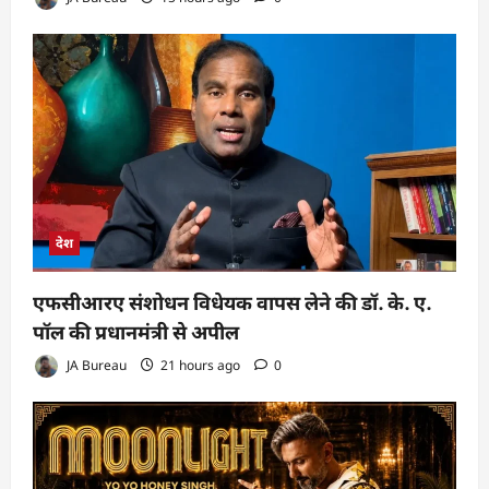
देश
एफसीआरए संशोधन विधेयक वापस लेने की डॉ. के. ए.
पॉल की प्रधानमंत्री से अपील
JA Bureau
21 hours ago
0