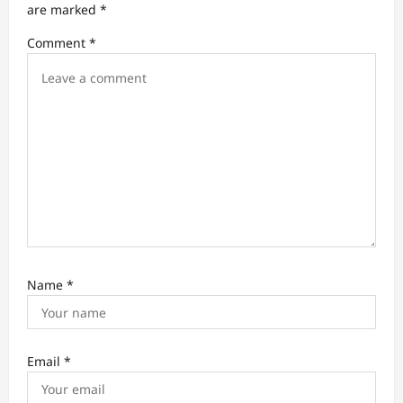
t
are marked
*
i
Comment
*
o
n
Name
*
Email
*