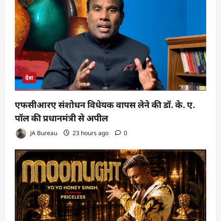
देश
एफसीआरए संशोधन विधेयक वापस लेने की डॉ. के. ए.
पॉल की प्रधानमंत्री से अपील
JA Bureau
23 hours ago
0