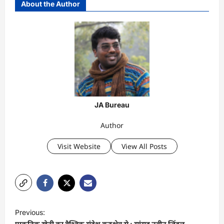
About the Author
JA Bureau
Author
Visit Website
View All Posts
P
Previous:
o
प्राकृतिक खेती का वैश्विक संदेश कुरुक्षेत्र से : सांसद नवीन जिंदल