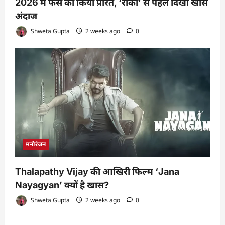
2026 में फैंस को किया प्रेरित, ‘राका’ से पहले दिखा खास
अंदाज
Shweta Gupta
2 weeks ago
0
मनोरंजन
Thalapathy Vijay की आखिरी फिल्म ‘Jana
Nayagyan’ क्यों है खास?
Shweta Gupta
2 weeks ago
0