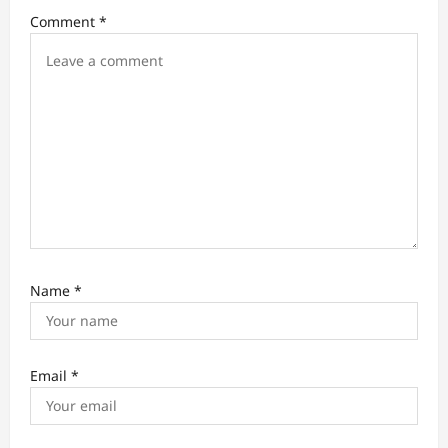
t
Comment
*
i
o
n
Name
*
Email
*