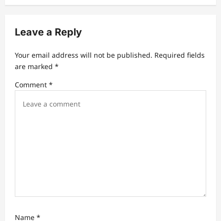
v
i
Leave a Reply
g
a
Your email address will not be published.
Required fields
t
are marked
*
i
Comment
*
o
n
Name
*