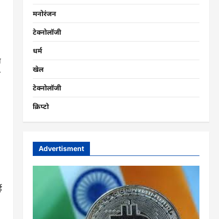
मनोरंजन
टेक्नोलॉजी
धर्म
ल
खेल
त
टेक्नोलॉजी
क्रिप्टो
Advertisment
ई