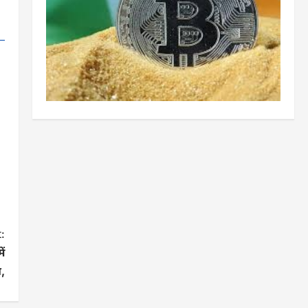
:
ें
त,