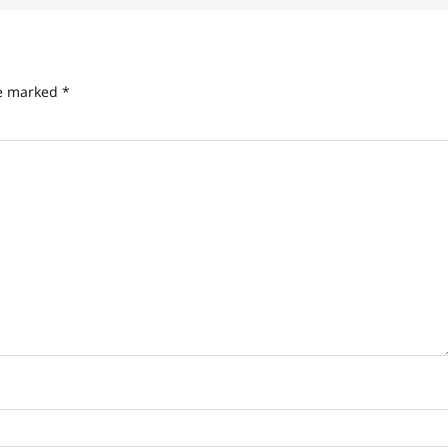
re marked
*