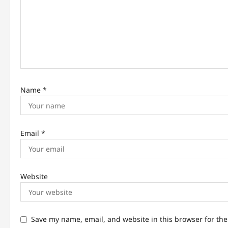
t
i
o
n
Name
*
Email
*
Website
Save my name, email, and website in this browser for th