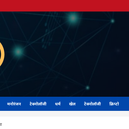
मनोरंजन
टेक्नोलॉजी
धर्म
खेल
टेक्नोलॉजी
क्रिप्टो
वा