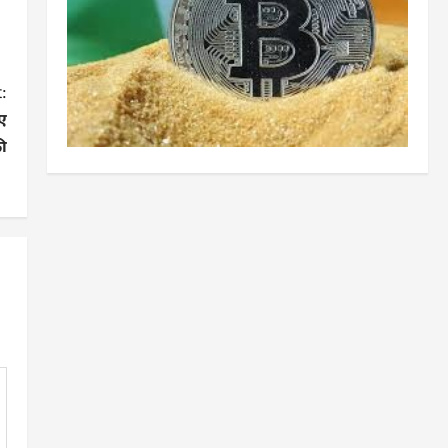
:
गए
की