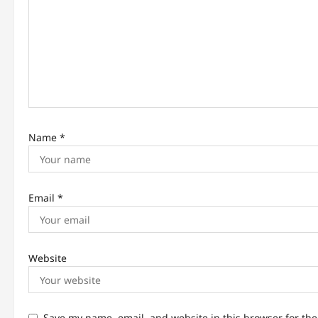
a
t
i
o
n
Name
*
Email
*
Website
Save my name, email, and website in this browser for th