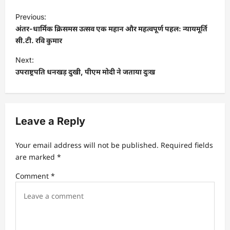
P
Previous:
o
अंतर-धार्मिक क्रिसमस उत्सव एक महान और महत्वपूर्ण पहल: न्यायमूर्ति
s
सी.टी. रवि कुमार
t
Next:
उपराष्ट्रपति धनखड़ दुखी, पीएम मोदी ने जताया दुःख
n
a
v
Leave a Reply
i
g
Your email address will not be published.
Required fields
a
are marked
*
t
Comment
*
i
o
n