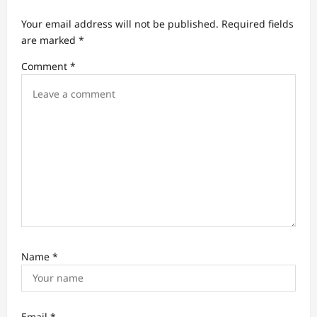
a
Your email address will not be published.
Required fields
t
are marked
*
i
Comment
*
o
n
Name
*
Email
*