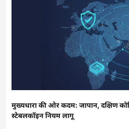
मुख्यधारा की ओर कदम: जापान, दक्षिण कोर
स्टेबलकॉइन नियम लागू