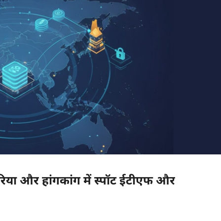
िया और हांगकांग में स्पॉट ईटीएफ और