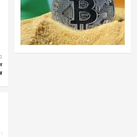
:
र
ख