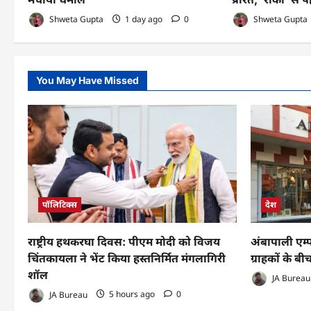
Shweta Gupta
1 day ago
0
Shweta Gupta
You May Have Missed
पॉलिटिक्स
देश
राष्ट्रीय हथकरघा दिवस: पीएम मोदी को विजय
अंबापाली एम्
चिंतकायला ने भेंट किया हस्तनिर्मित मंगलागिरी
ग्राहकों के ब
शॉल
JA Bureau
JA Bureau
5 hours ago
0