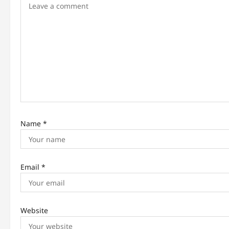
g
a
t
i
o
n
Name
*
Email
*
Website